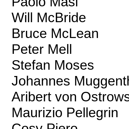
Paolo Masi
Will McBride
Bruce McLean
Peter Mell
Stefan Moses
Johannes Muggenth
Aribert von Ostrows
Maurizio Pellegrin
Cosy Piero