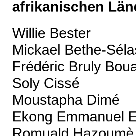
afrikanischen Län
Willie Bester
Mickael Bethe-Séla
Frédéric Bruly Bou
Soly Cissé
Moustapha Dimé
Ekong Emmanuel E
Romuald Hazoumè